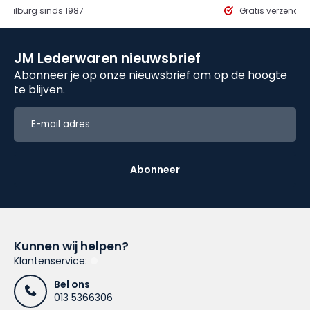
in Tilburg sinds 1987
Gratis verzendi
JM Lederwaren nieuwsbrief
Abonneer je op onze nieuwsbrief om op de hoogte
te blijven.
Abonneer
Kunnen wij helpen?
Klantenservice:
Bel ons
013 5366306