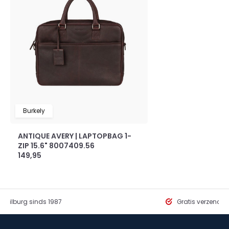
Burkely
ANTIQUE AVERY | LAPTOPBAG 1-
ZIP 15.6" 8007409.56
149,95
in Tilburg sinds 1987
Gratis verzendi