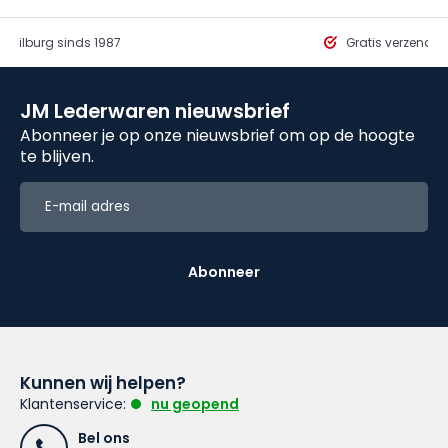
in Tilburg sinds 1987
Gratis verzendi
JM Lederwaren nieuwsbrief
Abonneer je op onze nieuwsbrief om op de hoogte
te blijven.
Abonneer
Kunnen wij helpen?
Klantenservice:
nu geopend
Bel ons