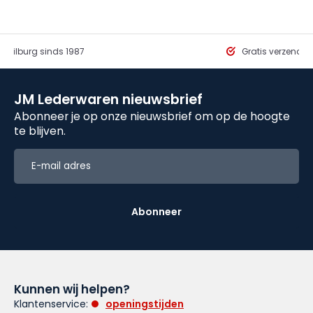
in Tilburg sinds 1987
Gratis verzendi
JM Lederwaren nieuwsbrief
Abonneer je op onze nieuwsbrief om op de hoogte
te blijven.
Abonneer
Kunnen wij helpen?
Klantenservice:
openingstijden