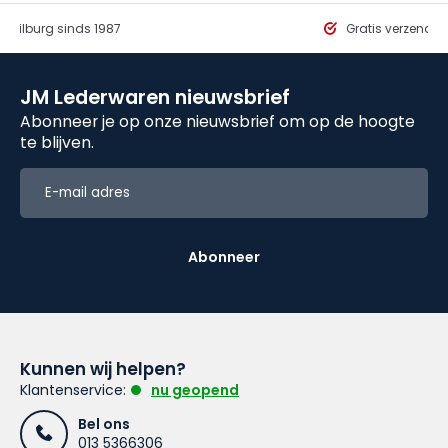
in Tilburg sinds 1987
Gratis verzendi
JM Lederwaren nieuwsbrief
Abonneer je op onze nieuwsbrief om op de hoogte
te blijven.
Abonneer
Kunnen wij helpen?
Klantenservice:
nu geopend
Bel ons
013 5366306