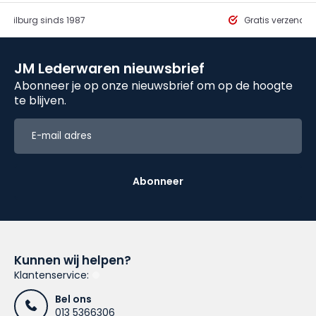
in Tilburg sinds 1987
Gratis verzendi
JM Lederwaren nieuwsbrief
Abonneer je op onze nieuwsbrief om op de hoogte
te blijven.
Abonneer
Kunnen wij helpen?
Klantenservice:
Bel ons
013 5366306