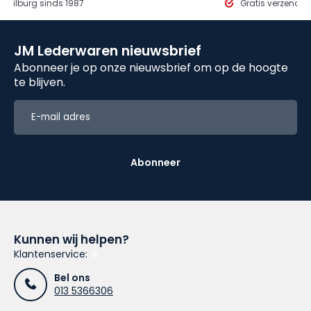
in Tilburg sinds 1987
Gratis verzendi
JM Lederwaren nieuwsbrief
Abonneer je op onze nieuwsbrief om op de hoogte
te blijven.
Abonneer
Kunnen wij helpen?
Klantenservice:
Bel ons
013 5366306