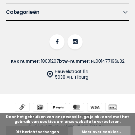
Categorieën
KVK nummer:
18031207
btw-nummer:
NL001477196B32
Heuvelstraat 114
5038 AH, Tilburg
Door het gebruiken van onze website, ga je akkoord met het
gebruik van cookies om onze website te verbeteren.
© JM Lederwaren en Reisartikelen
Sitemap
Dit bericht verbergen
Meer over cookies »