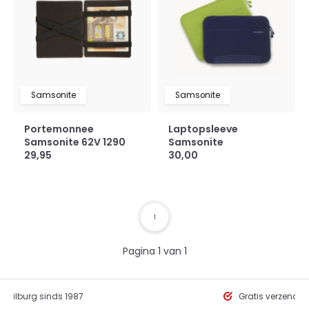
Samsonite
Samsonite
Portemonnee
Laptopsleeve
Samsonite 62V 1290
Samsonite
29,95
30,00
1
Pagina 1 van 1
in Tilburg sinds 1987
Gratis verzendi