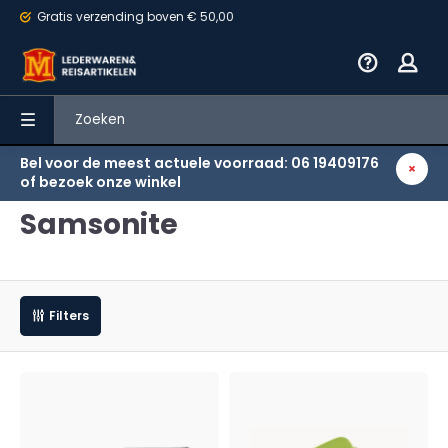
Gratis verzending
boven € 50,00
Bel voor de meest actuele voorraad: 06 19409176
Terug
of bezoek onze winkel
Samsonite
Filters