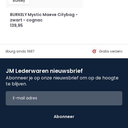
Burkely
BURKELY Mystic Maeve Citybag -
zwart - cognac
139,95
in Tilburg sinds 1987
Gratis verzendi
JM Lederwaren nieuwsbrief
Abonneer je op onze nieuwsbrief om op de hoogte
te blijven.
Abonneer