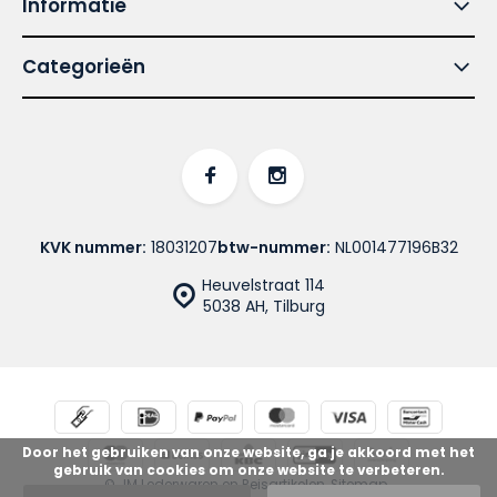
Informatie
Categorieën
KVK nummer:
18031207
btw-nummer:
NL001477196B32
Heuvelstraat 114
5038 AH, Tilburg
Door het gebruiken van onze website, ga je akkoord met het
gebruik van cookies om onze website te verbeteren.
© JM Lederwaren en Reisartikelen
Sitemap