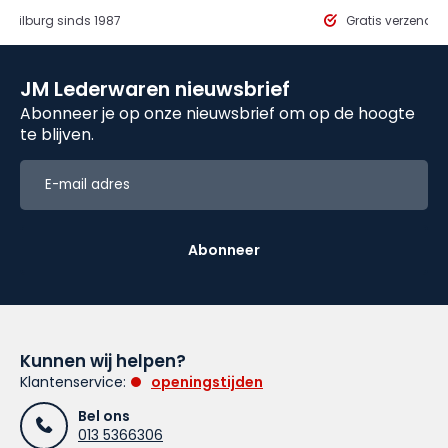
in Tilburg sinds 1987
Gratis verzendi
JM Lederwaren nieuwsbrief
Abonneer je op onze nieuwsbrief om op de hoogte
te blijven.
Abonneer
Kunnen wij helpen?
Klantenservice:
openingstijden
Bel ons
013 5366306