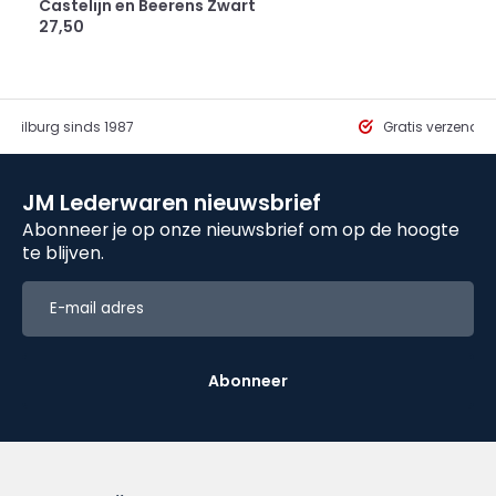
Castelijn en Beerens Zwart
27,50
in Tilburg sinds 1987
Gratis verzendi
JM Lederwaren nieuwsbrief
Abonneer je op onze nieuwsbrief om op de hoogte
te blijven.
Abonneer