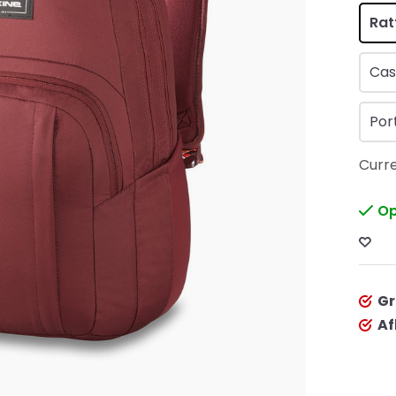
Rat
Ca
Por
Curre
Op
Gr
Af