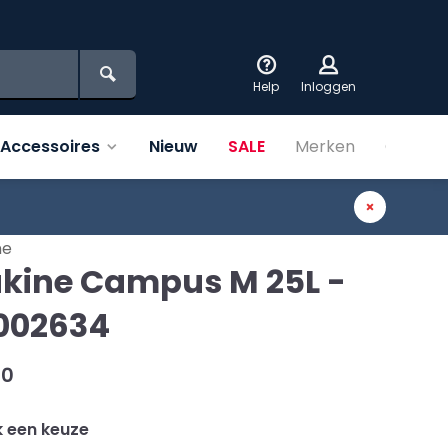
Help
Inloggen
Accessoires
Nieuw
SALE
Merken
Over on
ne
kine Campus M 25L -
002634
00
 een keuze