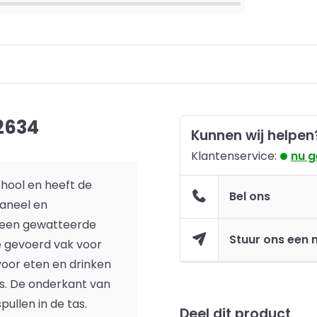
2634
Kunnen wij helpen
Klantenservice:
nu 
hool en heeft de
Bel ons
aneel en
 een gewatteerde
Stuur ons een 
e gevoerd vak voor
voor eten en drinken
as. De onderkant van
ullen in de tas.
Deel dit product