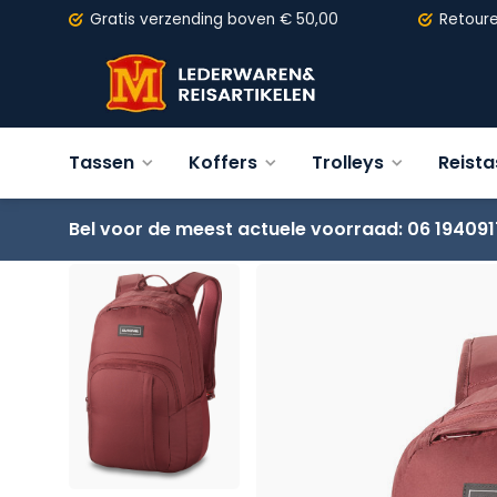
Gratis verzending
boven € 50,00
Retour
Tassen
Koffers
Trolleys
Reist
Bel voor de meest actuele voorraad: 06 194091
Terug
Dakine Campus M 25L - 10002634