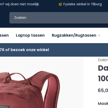
en?
wij doen niet moeilijk
Fysieke winkel in Tilburg
assen
Laptop tassen
Rugzakken/Rugtassen
76 of bezoek onze winkel
Daki
Da
10
65,
Maak