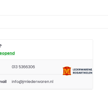
?
geopend
013 5366306
mail
info@jmlederwaren.nl