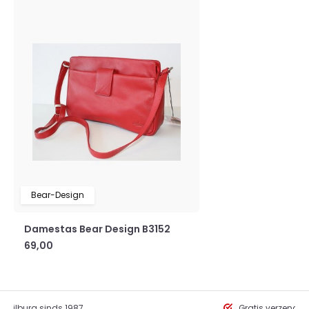
Bear-Design
Damestas Bear Design B3152
69,00
in Tilburg sinds 1987
Gratis verzendi