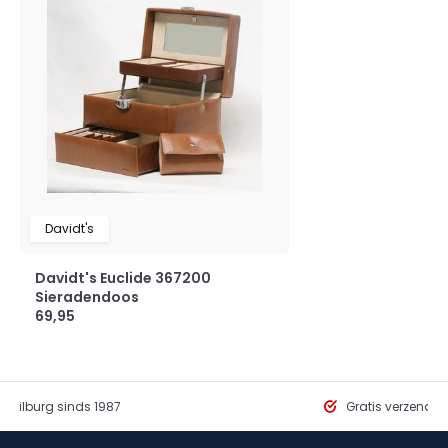
Davidt's
Davidt's Euclide 367200
Sieradendoos
69,95
in Tilburg sinds 1987
Gratis verzendi