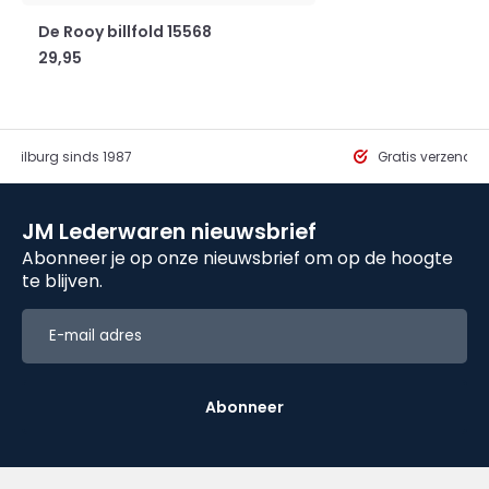
De Rooy billfold 15568
29,95
in Tilburg sinds 1987
Gratis verzendi
JM Lederwaren nieuwsbrief
Abonneer je op onze nieuwsbrief om op de hoogte
te blijven.
Abonneer