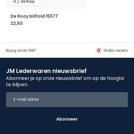
H.J. de Rooy
De Rooy billfold 15577
22,50
in Tilburg sinds 1987
Gratis verzendi
JM Lederwaren nieuwsbrief
Abonneer je op onze nieuwsbrief om op de hoogte
te blijven.
Abonneer