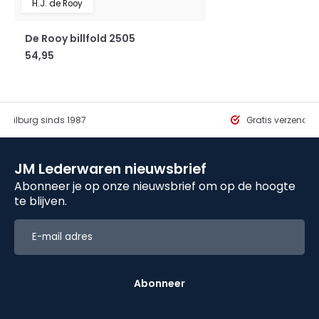
H.J. de Rooy
De Rooy billfold 2505
54,95
in Tilburg sinds 1987
Gratis verzendi
JM Lederwaren nieuwsbrief
Abonneer je op onze nieuwsbrief om op de hoogte
te blijven.
Abonneer