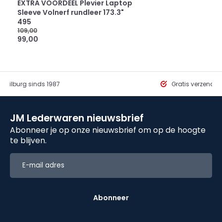
EXTRA VOORDEEL Plevier Laptop
Sleeve Volnerf rundleer 173.3"
495
109,00
99,00
in Tilburg sinds 1987
Gratis verzendi
JM Lederwaren nieuwsbrief
Abonneer je op onze nieuwsbrief om op de hoogte
te blijven.
Abonneer