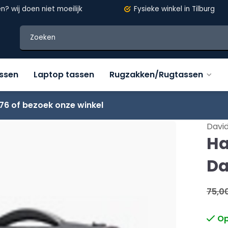
en?
wij doen niet moeilijk
Fysieke winkel in Tilburg
assen
Laptop tassen
Rugzakken/Rugtassen
76 of bezoek onze winkel
David
Ha
Da
75,0
Op