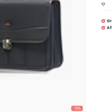
Gr
Af
-13%