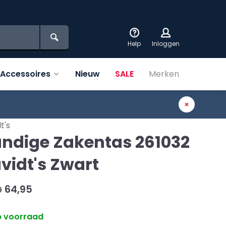
Help
Inloggen
Accessoires
Nieuw
SALE
Merken
Over on
t's
ndige Zakentas 261032
vidt's Zwart
64,95
0
 voorraad