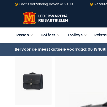
Gratis verzending
boven € 50,00
Retour
Tassen
Koffers
Trolleys
Reist
Bel voor de meest actuele voorraad: 06 194091
Terug
Handige Zakentas 261032 Davidt's Zwart