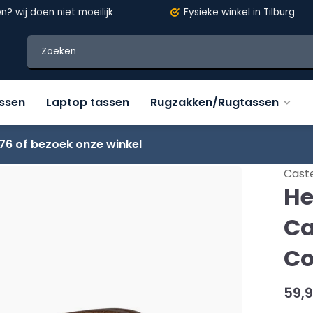
en?
wij doen niet moeilijk
Fysieke winkel in Tilburg
assen
Laptop tassen
Rugzakken/Rugtassen
76 of bezoek onze winkel
ognac
Caste
He
Ca
C
59,