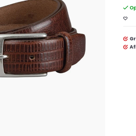
Op
Gr
Af