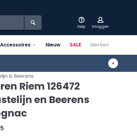
Help
Inloggen
Accessoires
Nieuw
SALE
Merken
Over on
lijn & Beerens
ren Riem 126472
stelijn en Beerens
ognac
95