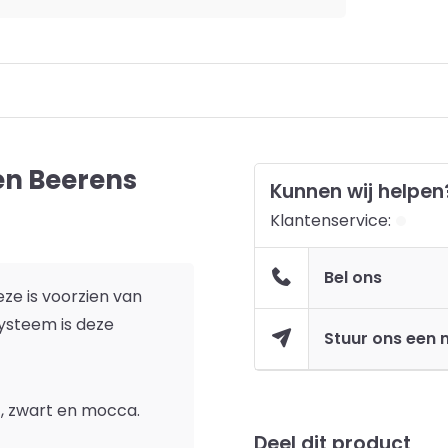
en Beerens
Kunnen wij helpen
Klantenservice:
Bel ons
eze is voorzien van
systeem is deze
Stuur ons een 
c, zwart en mocca.
Deel dit product