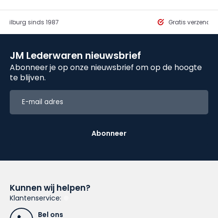
in Tilburg sinds 1987
Gratis verzendi
JM Lederwaren nieuwsbrief
Abonneer je op onze nieuwsbrief om op de hoogte
te blijven.
Abonneer
Kunnen wij helpen?
Klantenservice:
Bel ons