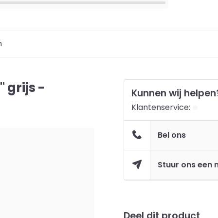
n
 grijs -
Kunnen wij helpen
Klantenservice:
Bel ons
Stuur ons een 
Deel dit product