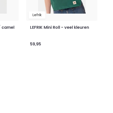
Lefrik
L
 / camel
LEFRIK Mini Roll - veel kleuren
Le
59,95
7