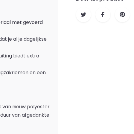
eriaal met gevoerd
t je al je dagelijkse
luiting biedt extra
rugzakriemen en een
.
ik van nieuw polyester
sduur van afgedankte