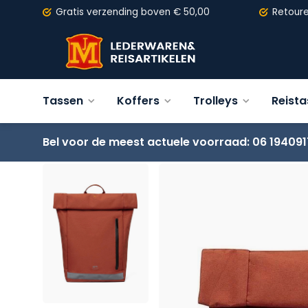
Gratis verzending
boven € 50,00
Retour
Tassen
Koffers
Trolleys
Reist
Bel voor de meest actuele voorraad: 06 194091
Terug
LEFRIK Eco Roll Backpack 15,6" grijs - roest