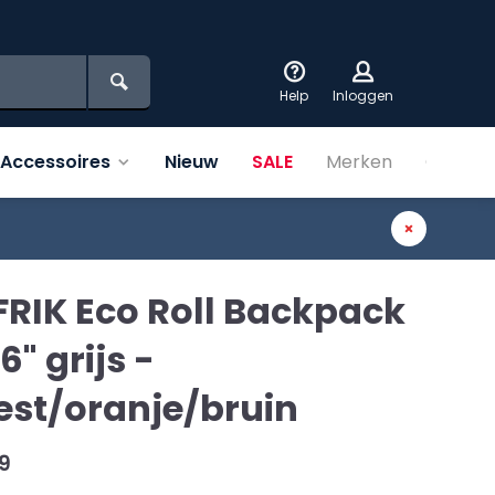
Help
Inloggen
Accessoires
Nieuw
SALE
Merken
Over on
FRIK Eco Roll Backpack
6" grijs -
est/oranje/bruin
9