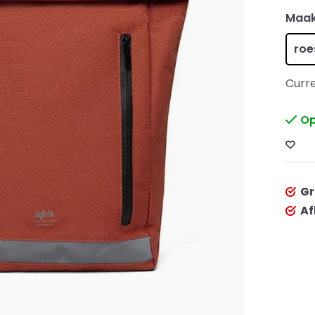
Maak
roe
Curre
Op
Gr
Af