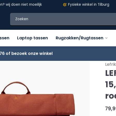
en?
wij doen niet moeilijk
Fysieke winkel in Tilburg
assen
Laptop tassen
Rugzakken/Rugtassen
76 of bezoek onze winkel
/oranje/bruin
Lefrik
LE
15,
ro
79,9