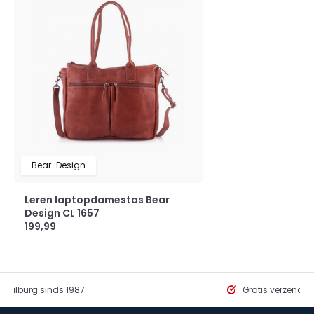
Bear-Design
Leren laptopdamestas Bear
Design CL 1657
199,99
in Tilburg sinds 1987
Gratis verzendi