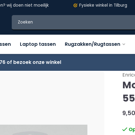
en?
wij doen niet moeilijk
Fysieke winkel in Tilburg
assen
Laptop tassen
Rugzakken/Rugtassen
76 of bezoek onze winkel
Enric
Mo
55
9,5
Op