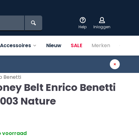
Help
Inloggen
Accessoires
Nieuw
SALE
Merken
Over on
o Benetti
ney Belt Enrico Benetti
003 Nature
0
 voorraad