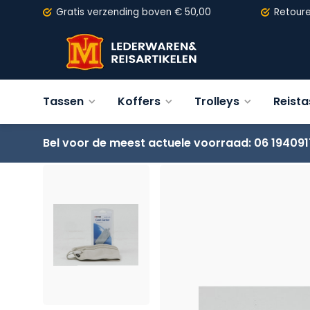
Gratis verzending
boven € 50,00
Retour
Tassen
Koffers
Trolleys
Reist
Bel voor de meest actuele voorraad: 06 194091
Terug
Money Belt Enrico Benetti 55003 Nature