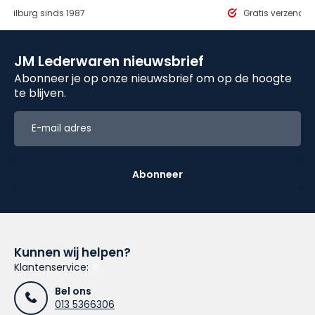
in Tilburg sinds 1987
Gratis verzendi
JM Lederwaren nieuwsbrief
Abonneer je op onze nieuwsbrief om op de hoogte
te blijven.
Abonneer
Kunnen wij helpen?
Klantenservice:
Bel ons
013 5366306