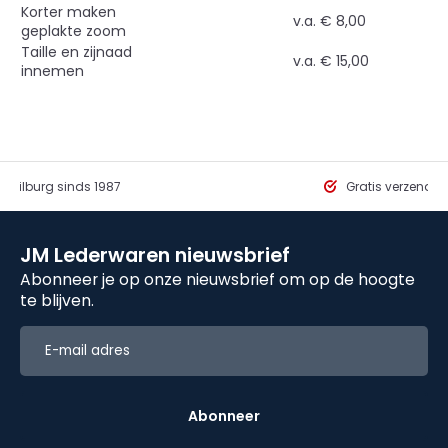
Korter maken
v.a. € 8,00
geplakte zoom
Taille en zijnaad
v.a. € 15,00
innemen
in Tilburg sinds 1987
Gratis verzendi
JM Lederwaren nieuwsbrief
Abonneer je op onze nieuwsbrief om op de hoogte
te blijven.
Abonneer