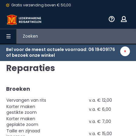
Gratis verzending
boven € 50,00
Bel voor de meest actuele voorraad: 06 19409176
Terug
of bezoek onze winkel
Reparaties
Broeken
Vervangen van rits
v.a. € 12,00
Korter maken
v.a. € 6,00
gestikte zoom
Korter maken
v.a. € 7,00
geplakte zoom
Taille en zijnaad
v.a. € 15,00