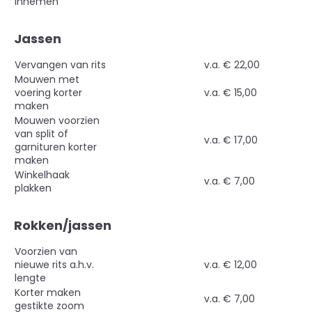
innemen
Jassen
Vervangen van rits
v.a. € 22,00
Mouwen met
voering korter
v.a. € 15,00
maken
Mouwen voorzien
van split of
v.a. € 17,00
garnituren korter
maken
Winkelhaak
v.a. € 7,00
plakken
Rokken/jassen
Voorzien van
nieuwe rits a.h.v.
v.a. € 12,00
lengte
Korter maken
v.a. € 7,00
gestikte zoom