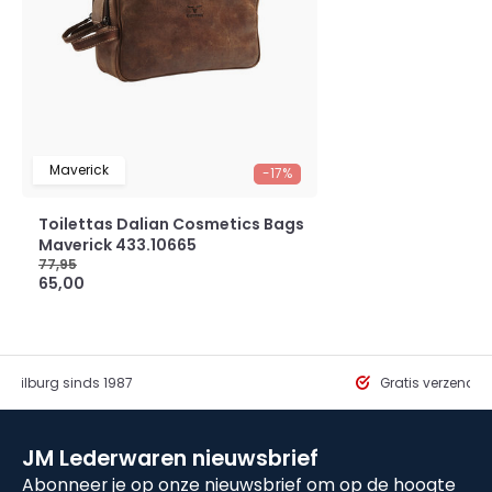
Maverick
-17%
Toilettas Dalian Cosmetics Bags
Maverick 433.10665
77,95
65,00
in Tilburg sinds 1987
Gratis verzendi
JM Lederwaren nieuwsbrief
Abonneer je op onze nieuwsbrief om op de hoogte