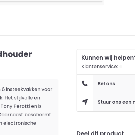
rdhouder
Kunnen wij helpen
Klantenservice:
Bel ons
an 6 insteekvakken voor
 Het stijlvolle en
Stuur ons een 
Tony Perotti en is
. Daarnaast beschermt
en electronische
Deel dit product