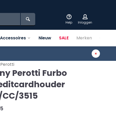
Help
Inloggen
Accessoires
Nieuw
SALE
Merken
Over on
Perotti
ny Perotti Furbo
editcardhouder
/CC/3515
95