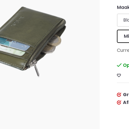
Maak
Bl
Mi
Curre
Op
Gr
Af