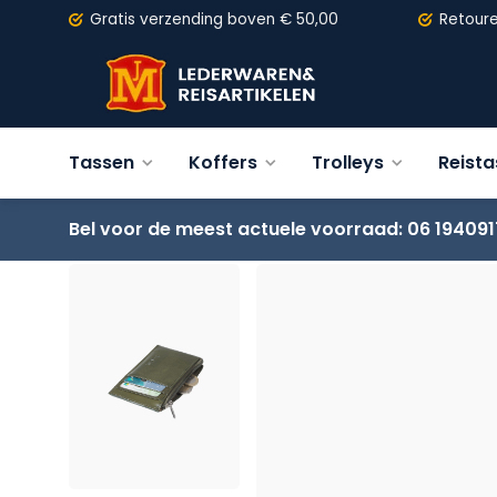
Gratis verzending
boven € 50,00
Retour
Tassen
Koffers
Trolleys
Reist
Bel voor de meest actuele voorraad: 06 194091
Terug
Tony Perotti Furbo creditcardhouder TE/C