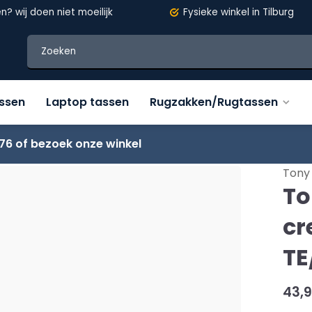
en?
wij doen niet moeilijk
Fysieke winkel in Tilburg
assen
Laptop tassen
Rugzakken/Rugtassen
76 of bezoek onze winkel
C/3515
Tony 
To
cr
TE
43,