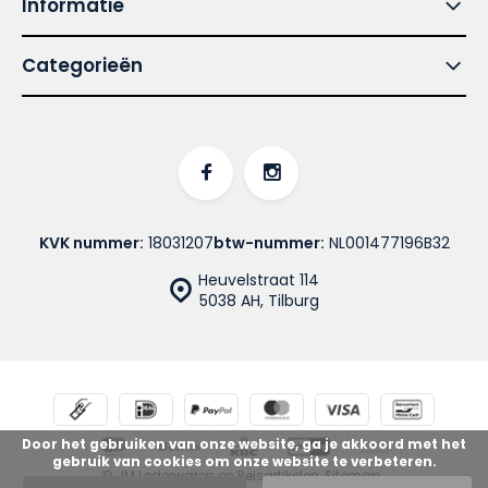
Informatie
Categorieën
KVK nummer:
18031207
btw-nummer:
NL001477196B32
Heuvelstraat 114
5038 AH, Tilburg
Door het gebruiken van onze website, ga je akkoord met het
gebruik van cookies om onze website te verbeteren.
© JM Lederwaren en Reisartikelen
Sitemap