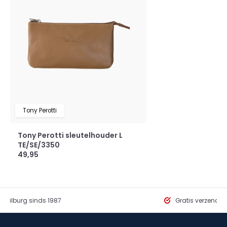
Tony Perotti
Tony Perotti sleutelhouder L
TE/SE/3350
49,95
in Tilburg sinds 1987
Gratis verzendi