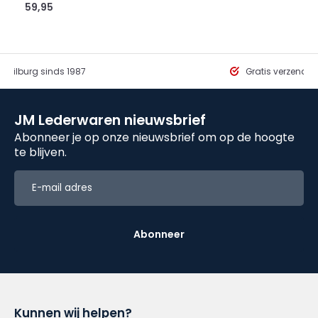
59,95
in Tilburg sinds 1987
Gratis verzendi
JM Lederwaren nieuwsbrief
Abonneer je op onze nieuwsbrief om op de hoogte
te blijven.
Abonneer
Kunnen wij helpen?