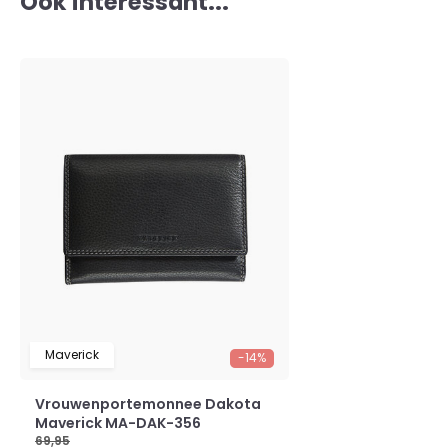
Ook interessant...
Maverick
-14%
Vrouwenportemonnee Dakota
Maverick MA-DAK-356
69,95