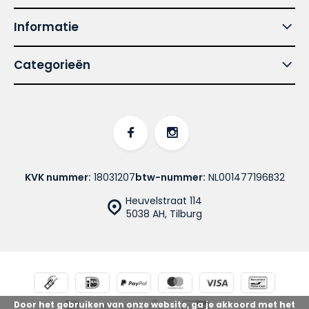
Informatie
Categorieën
KVK nummer:
18031207
btw-nummer:
NL001477196B32
Heuvelstraat 114
5038 AH, Tilburg
Door het gebruiken van onze website, ga je akkoord met het