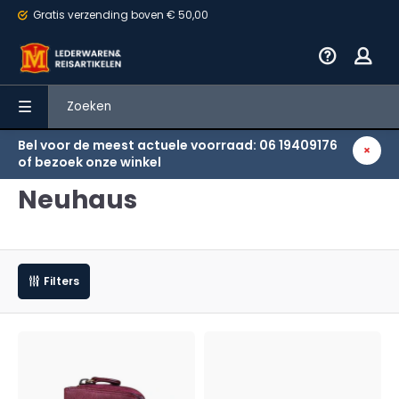
Gratis verzending
boven € 50,00
Bel voor de meest actuele voorraad: 06 19409176
Terug
of bezoek onze winkel
Neuhaus
Filters