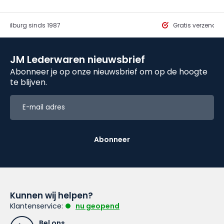
in Tilburg sinds 1987
Gratis verzendi
JM Lederwaren nieuwsbrief
Abonneer je op onze nieuwsbrief om op de hoogte
te blijven.
Abonneer
Kunnen wij helpen?
Klantenservice:
nu geopend
Bel ons