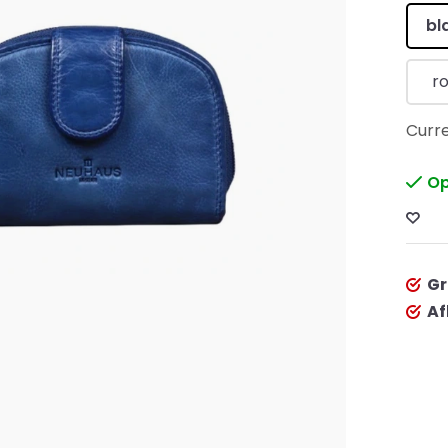
bl
r
Curre
Op
Gr
Af