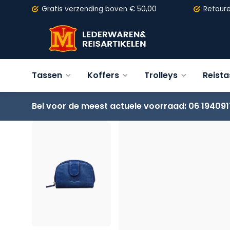
Gratis verzending
boven € 50,00
Retour
Tassen
Koffers
Trolleys
Reist
Bel voor de meest actuele voorraad: 06 194091
Terug
NEUHAUS Portemonnee N1010 - veel kleuren