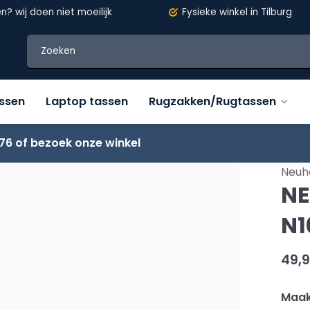
en?
wij doen niet moeilijk
Fysieke winkel in Tilburg
assen
Laptop tassen
Rugzakken/Rugtassen
76 of bezoek onze winkel
Neuh
NE
N1
49,
Maak