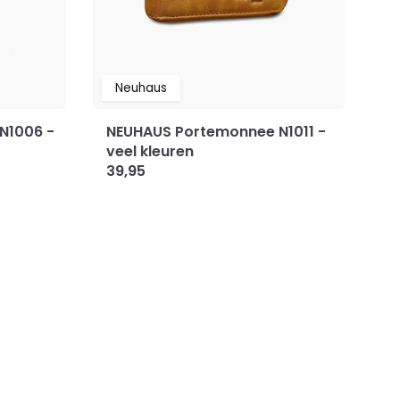
Neuhaus
N1006 -
NEUHAUS Portemonnee N1011 -
N
veel kleuren
ve
39,95
2