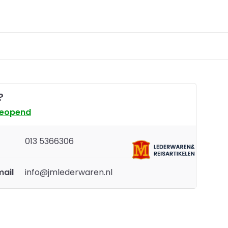
?
geopend
013 5366306
mail
info@jmlederwaren.nl