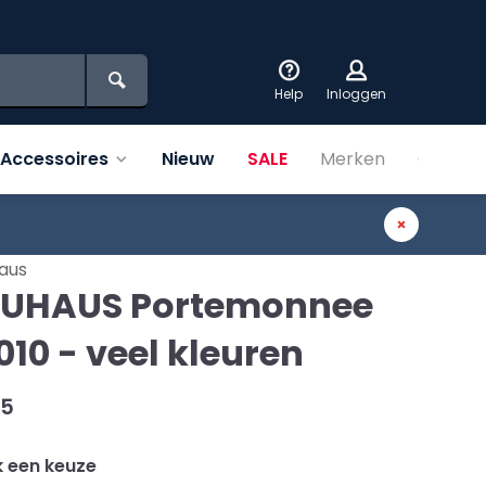
Help
Inloggen
Accessoires
Nieuw
SALE
Merken
Over on
aus
UHAUS Portemonnee
010 - veel kleuren
95
 een keuze