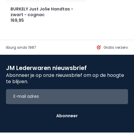
BURKELY Just Jolie Handtas -
zwart - cognac
169,95
in Tilburg sinds 1987
Gratis verzendi
JM Lederwaren nieuwsbrief
Abonneer je op onze nieuwsbrief om op de hoogte
te blijven.
Abonneer