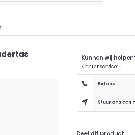
n
udertas
Kunnen wij helpen
c
Klantenservice:
Bel ons
Stuur ons een 
Deel dit product