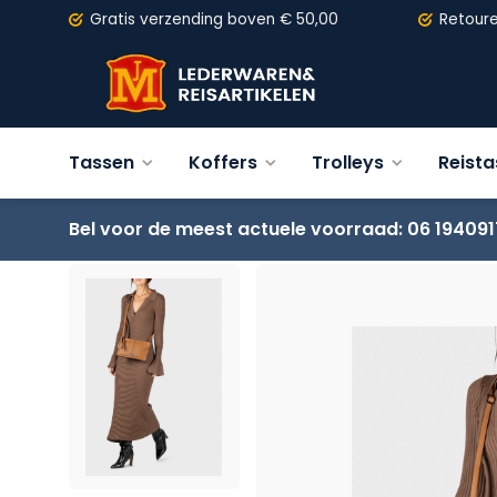
Gratis verzending
boven € 50,00
Retour
Tassen
Koffers
Trolleys
Reist
Bel voor de meest actuele voorraad: 06 194091
Terug
BURKELY Mystic Maeve Schoudertas dubbele