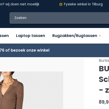
en?
wij doen niet moeilijk
Fysieke winkel in Tilburg
assen
Laptop tassen
Rugzakken/Rugtassen
76 of bezoek onze winkel
 rits - zwart - cognac
Burke
BU
Sc
- 
89,