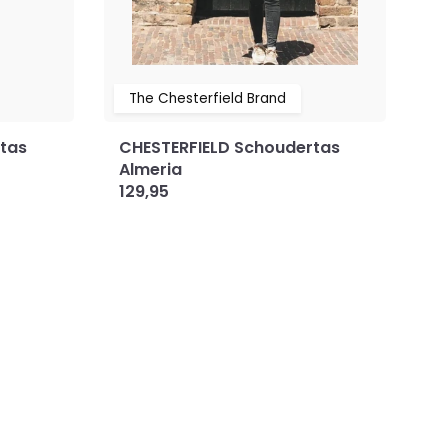
The Chesterfield Brand
tas
CHESTERFIELD Schoudertas
C
Almeria
E
129,95
9