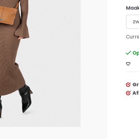
Maak
zw
Curre
Op
Gr
Af