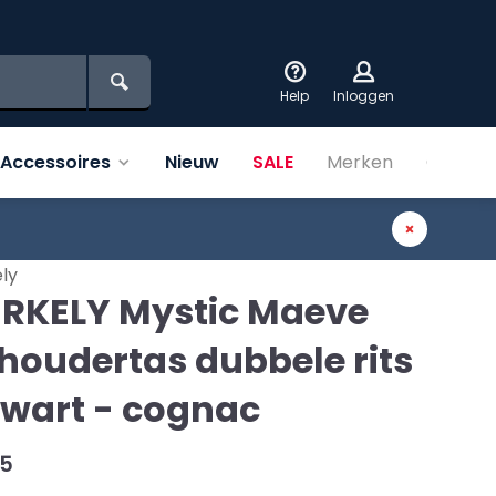
Help
Inloggen
Accessoires
Nieuw
SALE
Merken
Over on
ly
RKELY Mystic Maeve
houdertas dubbele rits
zwart - cognac
95