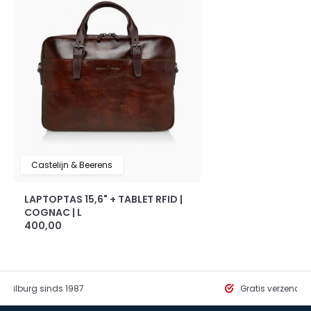
Castelijn & Beerens
LAPTOPTAS 15,6" + TABLET RFID |
COGNAC | L
400,00
in Tilburg sinds 1987
Gratis verzendi