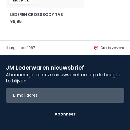
Maverick
LEDEREN CROSSBODY TAS
99,95
in Tilburg sinds 1987
Gratis verzendi
JM Lederwaren nieuwsbrief
Abonneer je op onze nieuwsbrief om op de hoogte
te blijven.
Abonneer