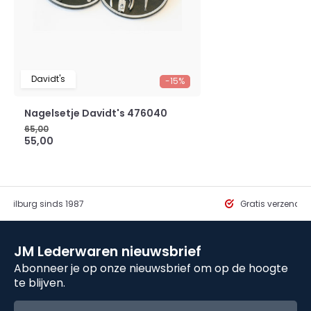
Davidt's
-15%
Nagelsetje Davidt's 476040
65,00
55,00
in Tilburg sinds 1987
Gratis verzendi
JM Lederwaren nieuwsbrief
Abonneer je op onze nieuwsbrief om op de hoogte
te blijven.