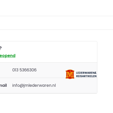
?
geopend
013 5366306
mail
info@jmlederwaren.nl