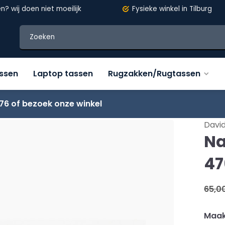
en?
wij doen niet moeilijk
Fysieke winkel in Tilburg
assen
Laptop tassen
Rugzakken/Rugtassen
76 of bezoek onze winkel
David
Na
47
65,0
Maak