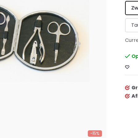
Zw
Ta
Curre
Op
Gr
Af
-15%