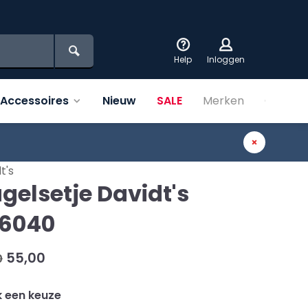
Help
Inloggen
Accessoires
Nieuw
SALE
Merken
Over on
t's
gelsetje Davidt's
6040
55,00
0
 een keuze