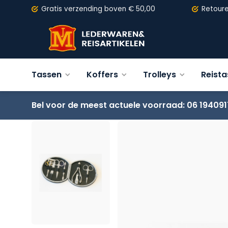
Gratis verzending
boven € 50,00
Retour
Tassen
Koffers
Trolleys
Reist
Bel voor de meest actuele voorraad: 06 194091
Terug
Nagelsetje Davidt's 476040