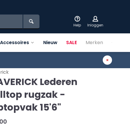
Help
Inloggen
Accessoires
Nieuw
SALE
Merken
Over on
rick
VERICK Lederen
lltop rugzak -
ptopvak 15'6"
,00