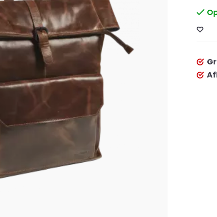
Op
Gr
Af