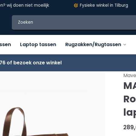
en?
wij doen niet moeilijk
Fysieke winkel in Tilburg
assen
Laptop tassen
Rugzakken/Rugtassen
76 of bezoek onze winkel
ak 15'6"
Mave
MA
Ro
la
289