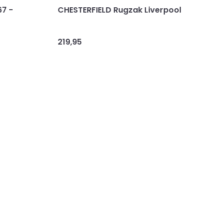
67 -
CHESTERFIELD Rugzak Liverpool
C
219,95
2