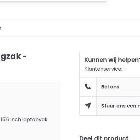
n
ugzak -
Kunnen wij helpen
Klantenservice:
Bel ons
Stuur ons een 
 15'6 inch laptopvak.
Deel dit product