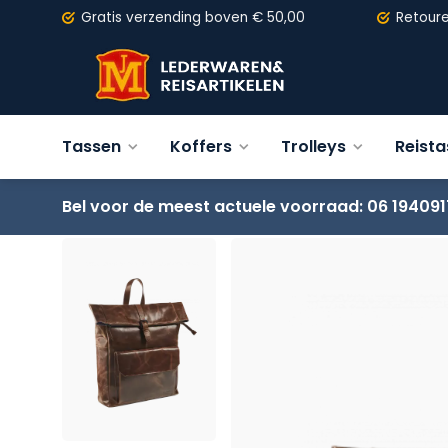
Gratis verzending
boven € 50,00
Retour
Tassen
Koffers
Trolleys
Reist
Bel voor de meest actuele voorraad: 06 194091
Terug
MAVERICK Lederen Rolltop rugzak - laptopv